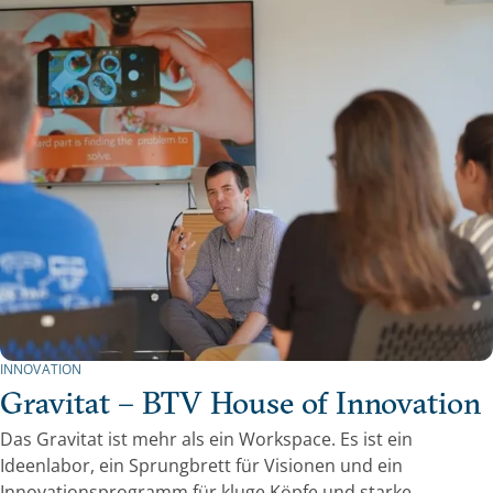
INNOVATION
Gravitat – BTV House of Innovation
Das G
ravitat
ist mehr als ein Workspace
.
Es ist ein
Ideenlabor, ein Sprungbrett für Visionen und ein
Innovationsprogramm für kluge Köpfe und starke