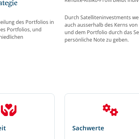
Rendite-Risiko-Profil bleibt indiv
ategie
Durch Satelliteninvestments wer
eilung des Portfolios in
auch ausserhalb des Kerns von 
es Portfolios, und
und dem Portfolio durch das 
hiedlichen
persönliche Note zu geben.
it
Sachwerte