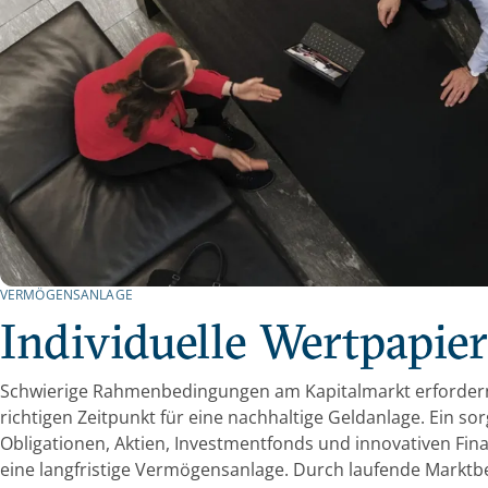
VERMÖGENSANLAGE
Individuelle Wertpapie
Schwierige Rahmenbedingungen am Kapitalmarkt erfordern
richtigen Zeitpunkt für eine nachhaltige Geldanlage. Ein s
Obligationen, Aktien, Investmentfonds und innovativen Fin
eine langfristige Vermögensanlage. Durch laufende Markt