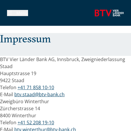
 überspringen
Menü
Impressum
BTV Vier Länder Bank AG, Innsbruck, Zweigniederlassung
Staad
Hauptstrasse 19
9422 Staad
Telefon
+41 71 858 10-10
E-Mail
btv.staad@btv-bank.ch
Zweigbüro Winterthur
Zürcherstrasse 14
8400 Winterthur
Telefon
+41 52 208 19-10
E-Mail
btv.winterthur@btv-bank.ch