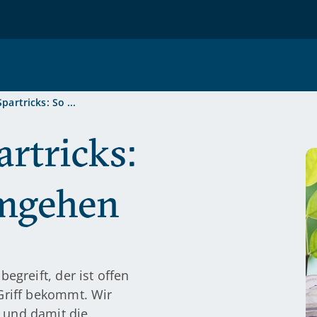
artricks: So ...
rtricks:
umgehen
begreift, der ist offen
 Griff bekommt. Wir
 und damit die