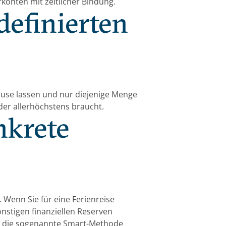
rkonten mit zeitlicher Bindung.
definierten
ause lassen und nur diejenige Menge
er allerhöchstens braucht.
nkrete
 Wenn Sie für eine Ferienreise
onstigen finanziellen Reserven
u die sogenannte Smart-Methode